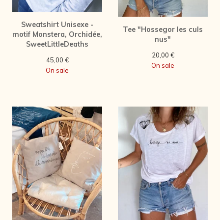
Sweatshirt Unisexe -
Tee "Hossegor les culs
motif Monstera, Orchidée,
nus"
SweetLittleDeaths
20,00
€
45,00
€
On sale
On sale