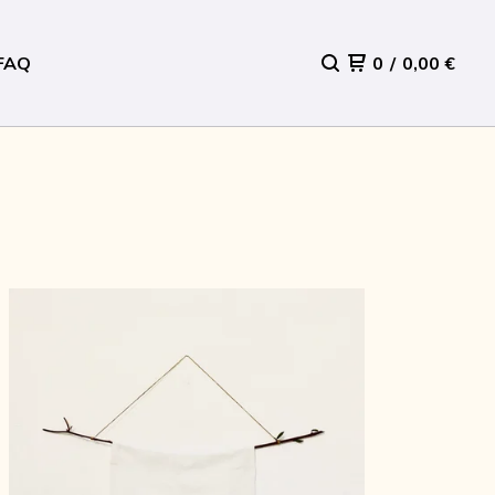
FAQ
0
/
0,00
€