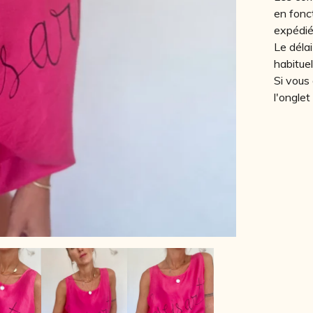
en fonc
expédié
Le délai
habitue
Si vous
l'onglet