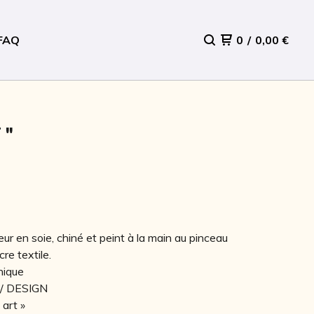
FAQ
0
/
0,00
€
T"
ur en soie, chiné et peint à la main au pinceau
cre textile.
nique
/ DESIGN
 art »