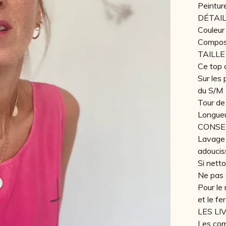
Peintur
DÉTAI
Couleur
Composi
TAILLE
Ce top 
Sur les
du S/M
Tour de
Longueu
CONSE
Lavage 
adoucis
Si nett
Ne pas 
Pour le 
et le fe
LES LI
Les com