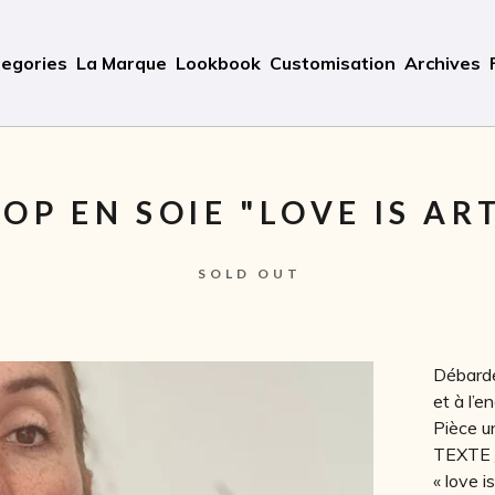
egories
La Marque
Lookbook
Customisation
Archives
TOP EN SOIE "LOVE IS AR
SOLD OUT
Débarde
et à l’en
Pièce u
TEXTE 
« love is