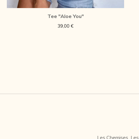
Tee "Aloe You"
39,00
€
Les Chemises
Les