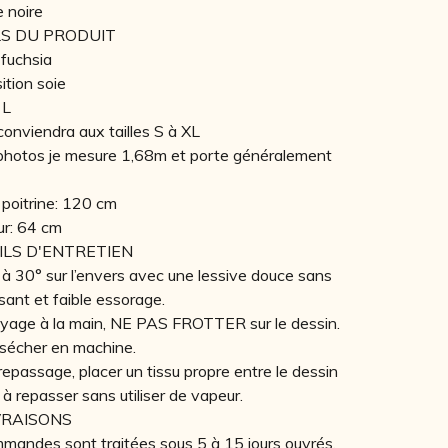
e noire
LS DU PRODUIT
 fuchsia
tion soie
 L
conviendra aux tailles S à XL
 photos je mesure 1,68m et porte généralement
 poitrine: 120 cm
r: 64 cm
ILS D'ENTRETIEN
à 30° sur l’envers avec une lessive douce sans
sant et faible essorage.
oyage à la main, NE PAS FROTTER sur le dessin.
sécher en machine.
repassage, placer un tissu propre entre le dessin
r à repasser sans utiliser de vapeur.
VRAISONS
mandes sont traitées sous 5 à 15 jours ouvrés,