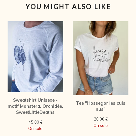
YOU MIGHT ALSO LIKE
Sweatshirt Unisexe -
Tee "Hossegor les culs
motif Monstera, Orchidée,
nus"
SweetLittleDeaths
20,00
€
45,00
€
On sale
On sale